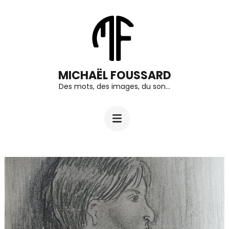
Aller
au
contenu
(Pressez
MICHAËL FOUSSARD
Entrée)
Des mots, des images, du son…