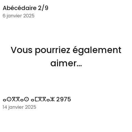
Abécédaire 2/9
6 janvier 2025
Vous pourriez également
aimer...
ⴰⵙⴳⴳⴰⵙ ⴰⵎⴳⴳⴰⵣ 2975
14 janvier 2025