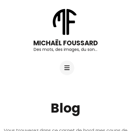
Aller
au
contenu
(Pressez
MICHAËL FOUSSARD
Entrée)
Des mots, des images, du son…
Blog
Vous trouverez dans ce carnet de bord mes coups de