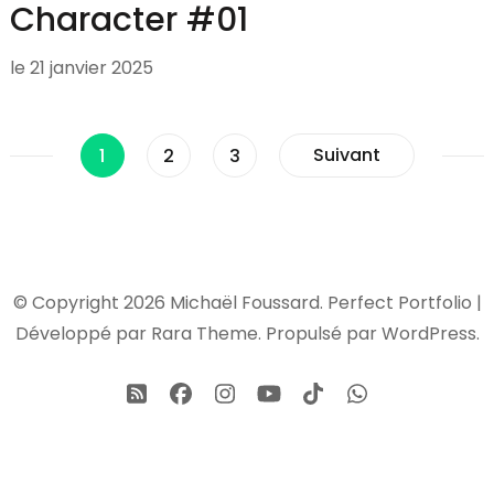
Character #01
le
21 janvier 2025
Pagination
Page
Page
Page
Suivant
1
2
3
des
publications
© Copyright 2026
Michaël Foussard
. Perfect Portfolio |
Développé par
Rara Theme
. Propulsé par
WordPress
.