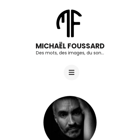
Aller
au
contenu
(Pressez
MICHAËL FOUSSARD
Entrée)
Des mots, des images, du son…