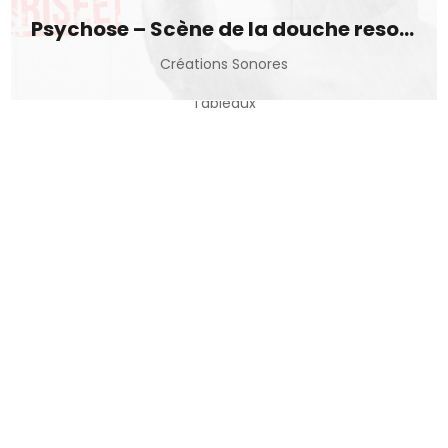
Psychose – Scène de la douche resonorisée
Créations Sonores
Lo desconegut
Tableaux
Réseaux II